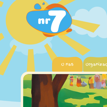
Przejdź
do
treści
O nas
Organizac
Poprzednie