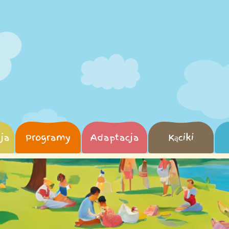
ja
Programy
Adaptacja
Kąciki