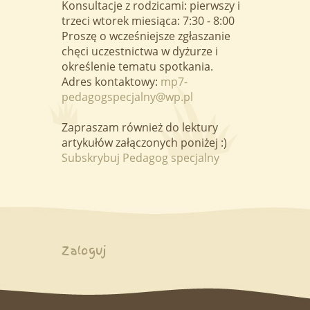
Konsultacje z rodzicami: pierwszy i
trzeci wtorek miesiąca: 7:30 - 8:00
Proszę o wcześniejsze zgłaszanie
chęci uczestnictwa w dyżurze i
określenie tematu spotkania.
Adres kontaktowy:
mp7-
pedagogspecjalny@wp.pl
Zapraszam również do lektury
artykułów załączonych poniżej :)
Subskrybuj Pedagog specjalny
Menu
Zaloguj
użytkownika