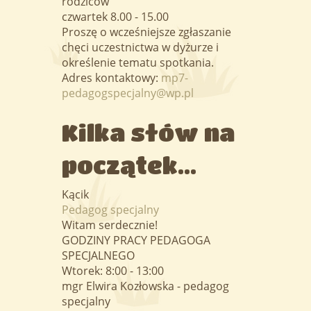
rodziców
czwartek 8.00 - 15.00
Proszę o wcześniejsze zgłaszanie
chęci uczestnictwa w dyżurze i
określenie tematu spotkania.
Adres kontaktowy:
mp7-
pedagogspecjalny@wp.pl
Kilka słów na
początek...
Kącik
Pedagog specjalny
Witam serdecznie!
GODZINY PRACY PEDAGOGA
SPECJALNEGO
Wtorek: 8:00 - 13:00
mgr Elwira Kozłowska - pedagog
specjalny