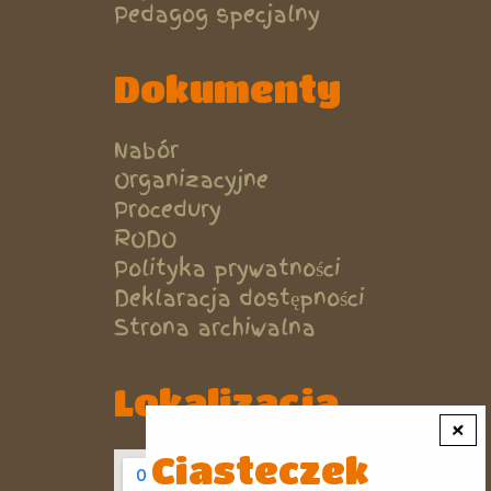
Pedagog specjalny
Dokumenty
Nabór
Organizacyjne
Procedury
RODO
Polityka prywatności
Deklaracja dostępności
Strona archiwalna
Lokalizacja
×
Ciasteczek