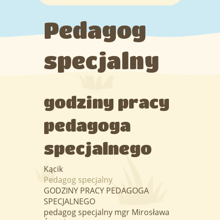
Programy
Pedagog
Adaptacja
specjalny
Kąciki
godziny pracy
Grupy
pedagoga
Galeria
specjalnego
Kącik
Pedagog specjalny
GODZINY PRACY PEDAGOGA
SPECJALNEGO
pedagog specjalny mgr Mirosława