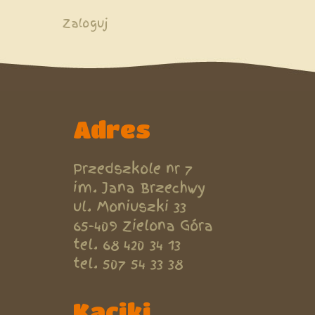
Menu
Zaloguj
użytkownika
Adres
Przedszkole nr 7
im. Jana Brzechwy
ul. Moniuszki 33
65-409 Zielona Góra
tel. 68 420 34 13
tel. 507 54 33 38
Kąciki