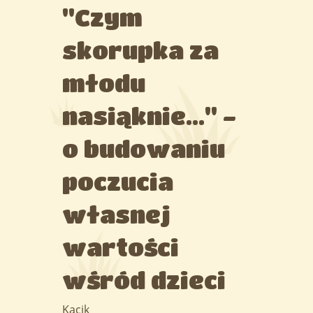
"Czym
skorupka za
młodu
nasiąknie..." -
o budowaniu
poczucia
własnej
wartości
wśród dzieci
Kącik