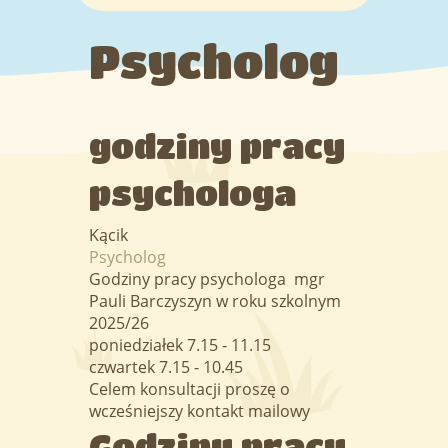
Programy
Psycholog
Adaptacja
godziny pracy
Kąciki
psychologa
Grupy
Kącik
Psycholog
Godziny pracy psychologa mgr
Galeria
Pauli Barczyszyn w roku szkolnym
2025/26
poniedziałek 7.15 - 11.15
czwartek 7.15 - 10.45
Celem konsultacji proszę o
wcześniejszy kontakt mailowy
Godziny pracy