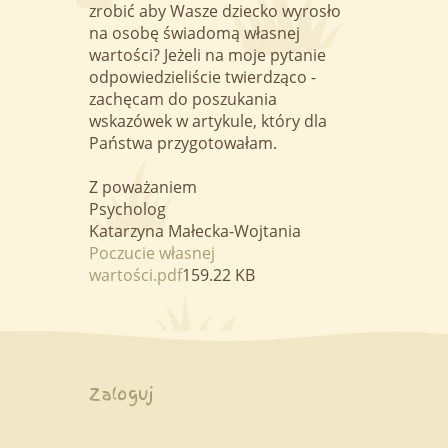
zrobić aby Wasze dziecko wyrosło
na osobę świadomą własnej
wartości? Jeżeli na moje pytanie
odpowiedzieliście twierdząco -
zachęcam do poszukania
wskazówek w artykule, który dla
Państwa przygotowałam.
Z poważaniem
Psycholog
Katarzyna Małecka-Wojtania
Poczucie własnej
wartości.pdf
159.22 KB
Menu
Zaloguj
użytkownika