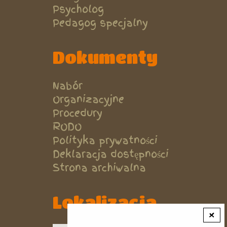
Psycholog
Pedagog specjalny
Dokumenty
Nabór
Organizacyjne
Procedury
RODO
Polityka prywatności
Deklaracja dostępności
Strona archiwalna
Lokalizacja
×