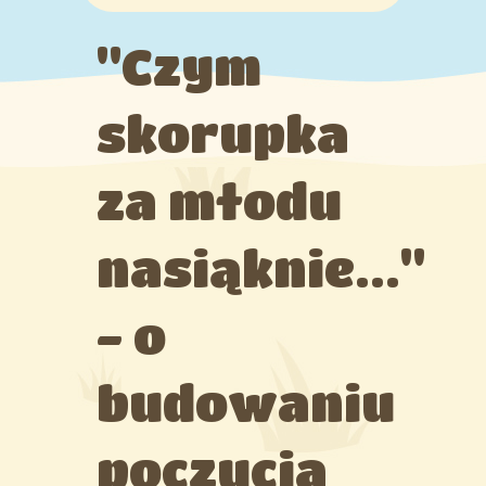
Programy
"Czym
Adaptacja
skorupka
Kąciki
za młodu
Grupy
nasiąknie..."
Galeria
- o
budowaniu
poczucia