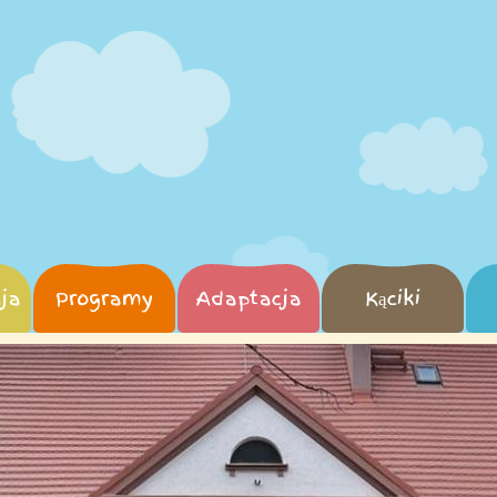
ja
Programy
Adaptacja
Kąciki