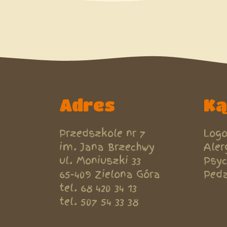
Menu
użytkownika
Adres
Ką
Przedszkole nr 7
Log
im. Jana Brzechwy
Aler
ul. Moniuszki 33
Psyc
65-409 Zielona Góra
Peda
tel. 68 420 34 13
tel. 507 54 33 38