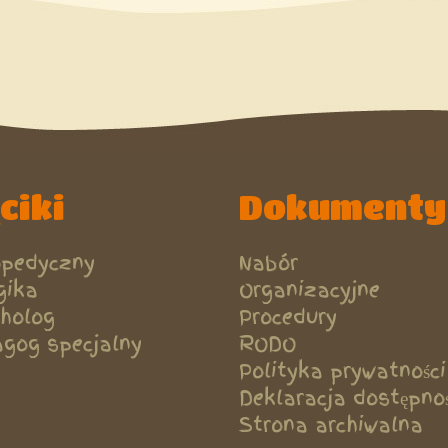
ciki
Dokumenty
opedyczny
Nabór
gika
Organizacyjne
holog
Procedury
gog specjalny
RODO
Polityka prywatności
Deklaracja dostępnoś
Strona archiwalna