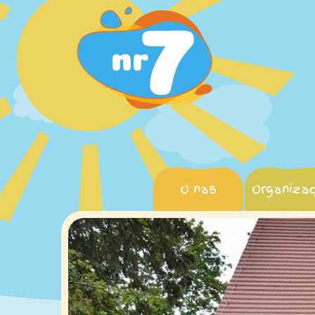
Przejdź
do
treści
O nas
Organizac
Poprzednie