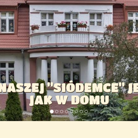
ASZEJ "SIÓDEMCE" JE
JAK W DOMU